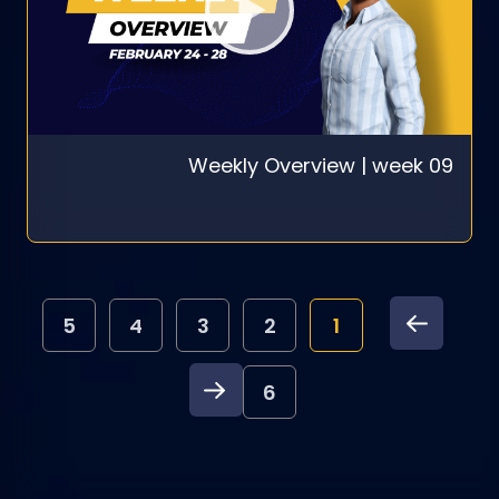
Weekly Overview | week 09
5
4
3
2
1
6