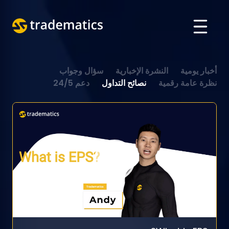
حول
أخبار يومية
النشرة الإخبارية
سؤال وجواب
تداول
نظرة عامة رقمية
نصائح التداول
دعم 24/5
قسم الذكاء الاصطناعي
تعليم
تسجيل الدخول
VIETNAMESE
ENGLISH