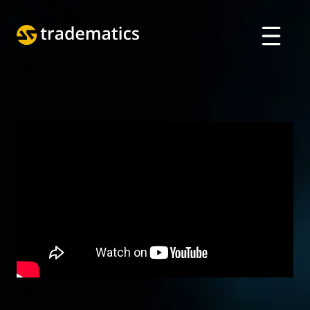
VỀ
GIAO DỊCH
BỘ PHẬN A. I.
GIÁO DỤC
Đăng nhập
ENGLISH
ARABIC