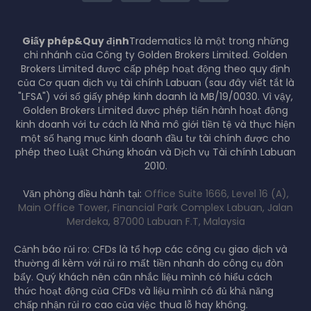
Giấy phép&Quy định
Tradematics là một trong những
chi nhánh của Công ty Golden Brokers Limited. Golden
Brokers Limited được cấp phép hoạt động theo quy định
của Cơ quan dịch vụ tài chính Labuan (sau đây viết tắt là
"LFSA") với số giấy phép kinh doanh là MB/19/0030. Vì vậy,
Golden Brokers Limited được phép tiến hành hoạt động
kinh doanh với tư cách là Nhà mô giới tiền tệ và thực hiện
một số hạng mục kinh doanh đầu tư tài chính được cho
phép theo Luật Chứng khoán và Dịch vụ Tài chính Labuan
2010.
Văn phòng điều hành tại:
Office Suite 1666, Level 16 (A),
Main Office Tower, Financial Park Complex Labuan, Jalan
Merdeka, 87000 Labuan F.T, Malaysia
Cảnh báo rủi ro: CFDs là tổ hợp các công cụ giao dịch và
thường đi kèm với rủi ro mất tiền nhanh do công cụ đòn
bẩy. Quý khách nên cân nhắc liệu mình có hiểu cách
thức hoạt động của CFDs và liệu mình có đủ khả năng
chấp nhận rủi ro cao của việc thua lỗ hay không.